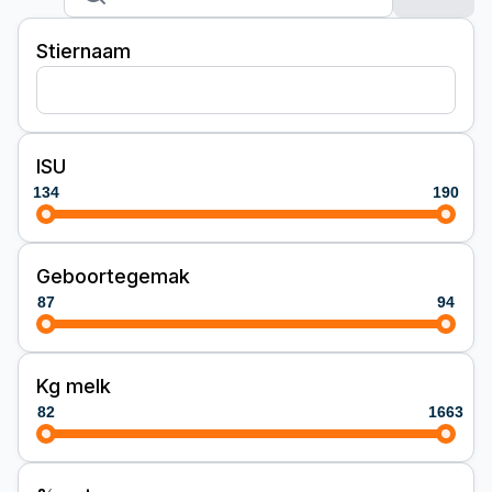
Stiernaam
ISU
134
190
Geboortegemak
87
94
Kg melk
82
1663