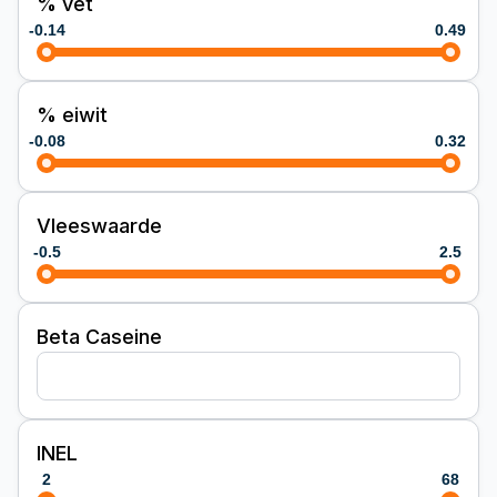
% vet
-0.14
0.49
% eiwit
-0.08
0.32
Vleeswaarde
-0.5
2.5
Beta Caseine
INEL
2
68