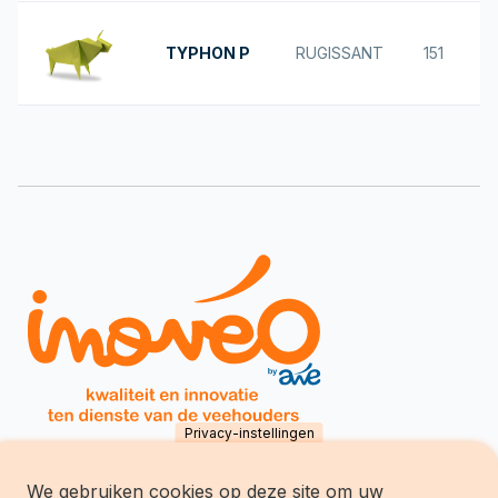
TYPHON P
RUGISSANT
151
Privacy-instellingen
We gebruiken cookies op deze site om uw
Inovéo SCES