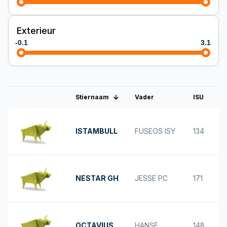
Exterieur
-0.1
3.1
Stiernaam
Vader
ISU
Interbull nummer
ISTAMBULL
FUSEOS ISY
134
NESTAR GH
JESSE PC
171
OCTAVIUS
HANSE
148