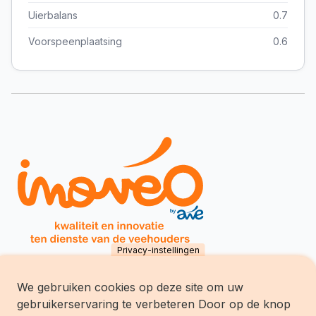
Uierbalans
0.7
Voorspeenplaatsing
0.6
Privacy-instellingen
We gebruiken cookies op deze site om uw
Inovéo SCES
gebruikerservaring te verbeteren Door op de knop
chemin du Tersoit 32