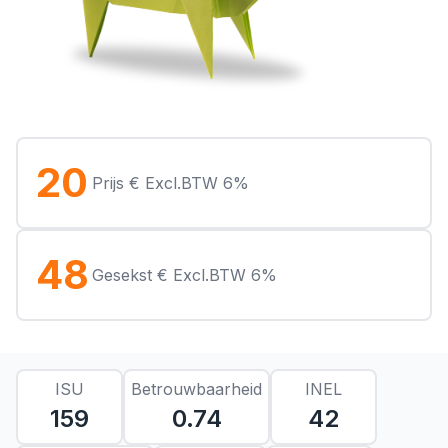
20
Prijs € Excl.BTW 6%
48
Gesekst € Excl.BTW 6%
ISU
Betrouwbaarheid
INEL
159
0.74
42