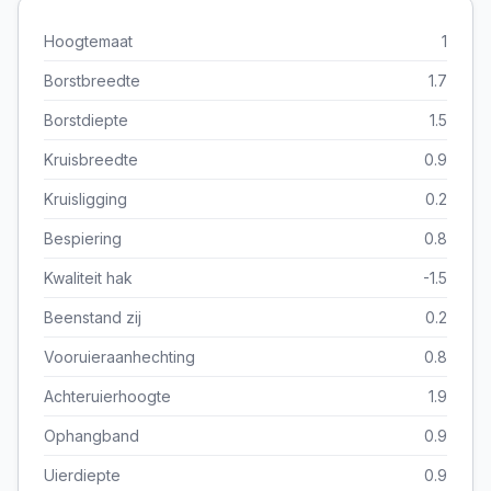
Hoogtemaat
1
Borstbreedte
1.7
Borstdiepte
1.5
Kruisbreedte
0.9
Kruisligging
0.2
Bespiering
0.8
Kwaliteit hak
-1.5
Beenstand zij
0.2
Vooruieraanhechting
0.8
Achteruierhoogte
1.9
Ophangband
0.9
Uierdiepte
0.9