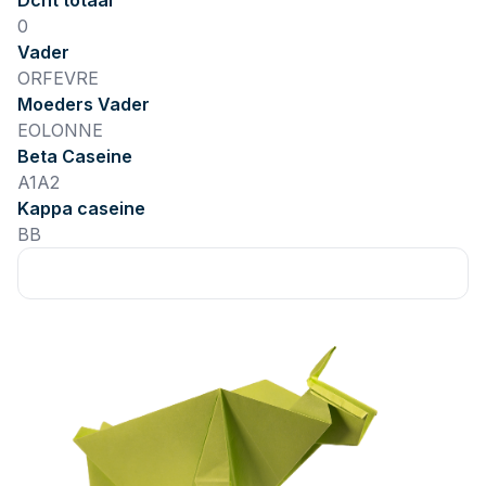
Dcht totaal
0
Vader
ORFEVRE
Moeders Vader
EOLONNE
Beta Caseine
A1A2
Kappa caseine
BB