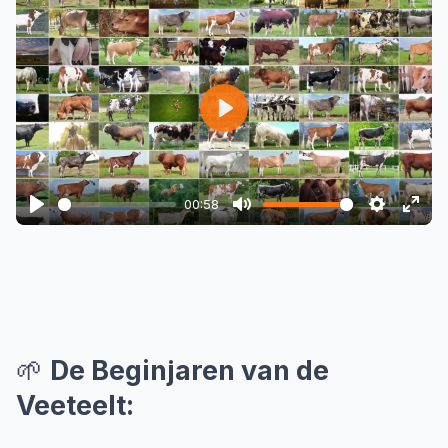
Play
00:58
Play
Mute
Settings
Ente
full
🌱
De Beginjaren van de
Veeteelt: