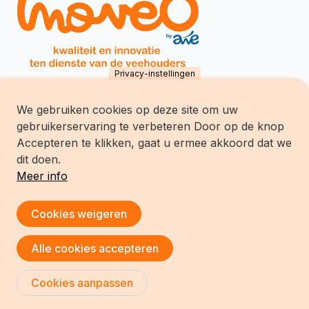
Privacy-instellingen
We gebruiken cookies op deze site om uw
Inovéo SCES
gebruikerservaring te verbeteren Door op de knop
chemin du Tersoit 32
B-5590 Ciney
Accepteren te klikken, gaat u ermee akkoord dat we
Tél.:
+32 (0)83/68.70.70
dit doen.
Meer info
Toestemming intrekken
Cookies weigeren
Copyright © Inoveo
Alle cookies accepteren
Cookies aanpassen
Ontwikkeling website :