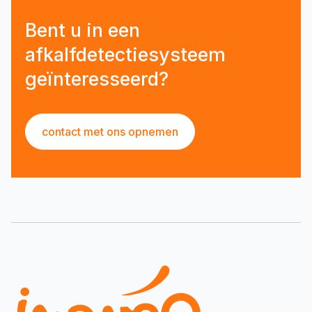
Bent u in een
afkalfdetectiesysteem
geïnteresseerd?
contact met ons opnemen