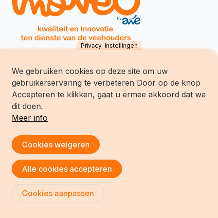
Privacy-instellingen
We gebruiken cookies op deze site om uw
Inovéo SCES
gebruikerservaring te verbeteren Door op de knop
chemin du Tersoit 32
B-5590 Ciney
Accepteren te klikken, gaat u ermee akkoord dat we
Tél.:
+32 (0)83/68.70.70
dit doen.
Meer info
Toestemming intrekken
Cookies weigeren
Copyright © Inoveo
Alle cookies accepteren
Cookies aanpassen
Ontwikkeling website :