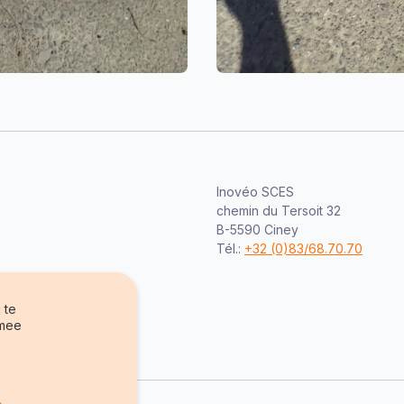
Inovéo SCES
chemin du Tersoit 32
B-5590 Ciney
Tél.:
+32 (0)83/68.70.70
 te
rmee