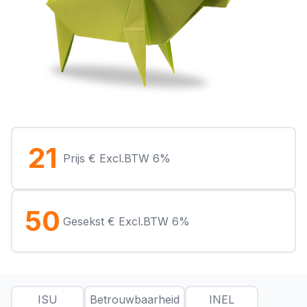
21
Prijs € Excl.BTW 6%
50
Gesekst € Excl.BTW 6%
ISU
Betrouwbaarheid
INEL