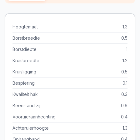
Hoogtemaat
1.3
Borstbreedte
0.5
Borstdiepte
1
Kruisbreedte
1.2
Kruisligging
0.5
Bespiering
0.1
Kwaliteit hak
0.3
Beenstand zij
0.6
Vooruieraanhechting
0.4
Achteruierhoogte
1.3
Ophangband
0.4