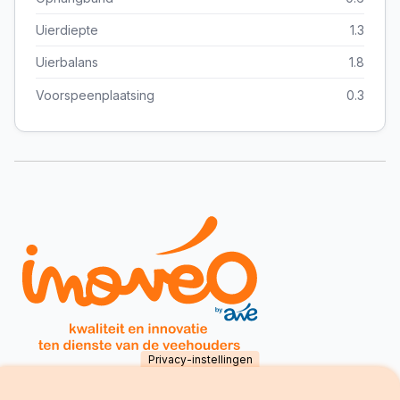
Uierdiepte
1.3
Uierbalans
1.8
Voorspeenplaatsing
0.3
Privacy-instellingen