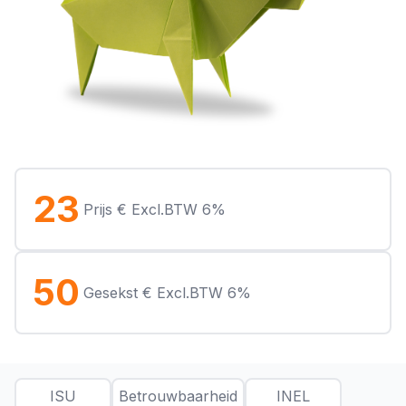
23
Prijs € Excl.BTW 6%
50
Gesekst € Excl.BTW 6%
ISU
Betrouwbaarheid
INEL