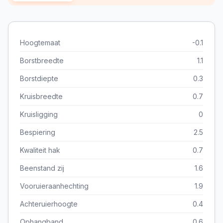
Hoogtemaat
-0.1
Borstbreedte
1.1
Borstdiepte
0.3
Kruisbreedte
0.7
Kruisligging
0
Bespiering
2.5
Kwaliteit hak
0.7
Beenstand zij
1.6
Vooruieraanhechting
1.9
Achteruierhoogte
0.4
Ophangband
0.6