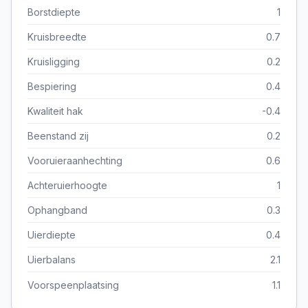
Borstdiepte
1
Kruisbreedte
0.7
Kruisligging
0.2
Bespiering
0.4
Kwaliteit hak
-0.4
Beenstand zij
0.2
Vooruieraanhechting
0.6
Achteruierhoogte
1
Ophangband
0.3
Uierdiepte
0.4
Uierbalans
2.1
Voorspeenplaatsing
1.1