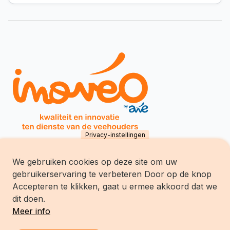
Privacy-instellingen
We gebruiken cookies op deze site om uw
Inovéo SCES
gebruikerservaring te verbeteren Door op de knop
chemin du Tersoit 32
B-5590 Ciney
Accepteren te klikken, gaat u ermee akkoord dat we
Tél.:
+32 (0)83/68.70.70
dit doen.
Meer info