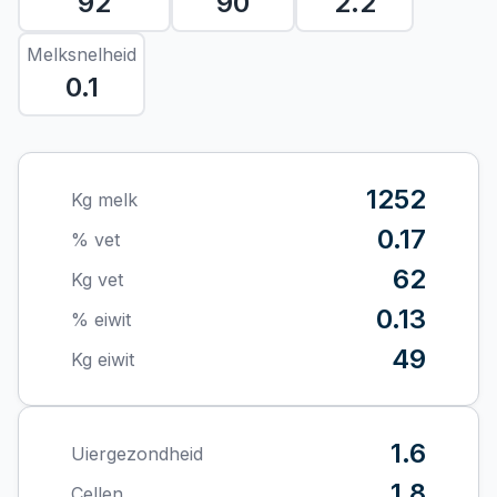
92
90
2.2
Melksnelheid
0.1
1252
Kg melk
0.17
% vet
62
Kg vet
0.13
% eiwit
49
Kg eiwit
1.6
Uiergezondheid
1.8
Cellen