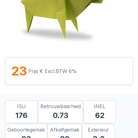
23
Prijs € Excl.BTW 6%
ISU
Betrouwbaarheid
INEL
176
0.73
62
Geboortegemak
Afkalfgemak
Exterieur