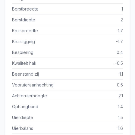
Borstbreedte
1
Borstdiepte
2
Kruisbreedte
1.7
Kruisligging
-1.7
Bespiering
0.4
Kwaliteit hak
-0.5
Beenstand zij
1.1
Vooruieraanhechting
0.5
Achteruierhoogte
2.1
Ophangband
1.4
Uierdiepte
1.5
Uierbalans
1.6