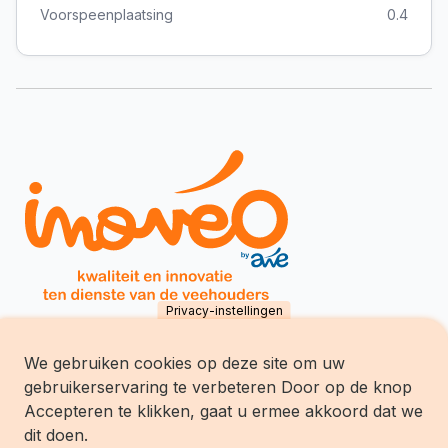
Voorspeenplaatsing
0.4
Privacy-instellingen
We gebruiken cookies op deze site om uw
Inovéo SCES
gebruikerservaring te verbeteren Door op de knop
chemin du Tersoit 32
B-5590 Ciney
Accepteren te klikken, gaat u ermee akkoord dat we
Tél.:
+32 (0)83/68.70.70
dit doen.