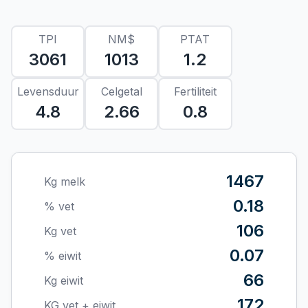
TPI
NM$
PTAT
3061
1013
1.2
Levensduur
Celgetal
Fertiliteit
4.8
2.66
0.8
1467
Kg melk
0.18
% vet
106
Kg vet
0.07
% eiwit
66
Kg eiwit
172
KG vet + eiwit