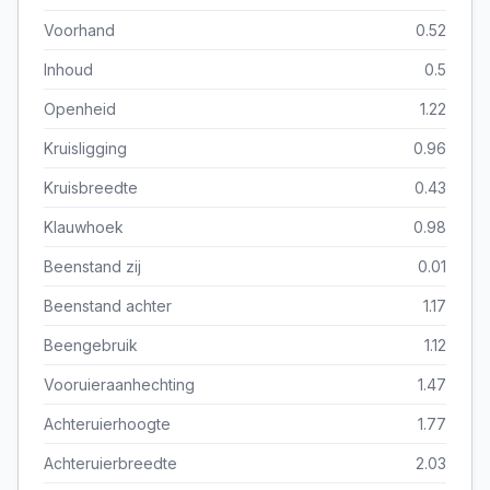
Voorhand
0.52
Inhoud
0.5
Openheid
1.22
Kruisligging
0.96
Kruisbreedte
0.43
Klauwhoek
0.98
Beenstand zij
0.01
Beenstand achter
1.17
Beengebruik
1.12
Vooruieraanhechting
1.47
Achteruierhoogte
1.77
Achteruierbreedte
2.03