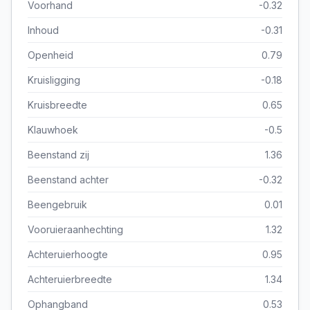
Voorhand
-0.32
Inhoud
-0.31
Openheid
0.79
Kruisligging
-0.18
Kruisbreedte
0.65
Klauwhoek
-0.5
Beenstand zij
1.36
Beenstand achter
-0.32
Beengebruik
0.01
Vooruieraanhechting
1.32
Achteruierhoogte
0.95
Achteruierbreedte
1.34
Ophangband
0.53