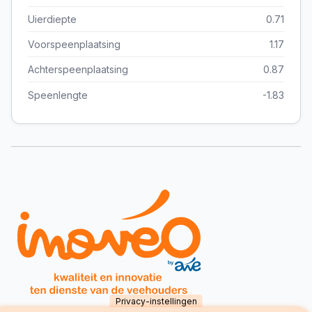
Uierdiepte
0.71
Voorspeenplaatsing
1.17
Achterspeenplaatsing
0.87
Speenlengte
-1.83
Privacy-instellingen