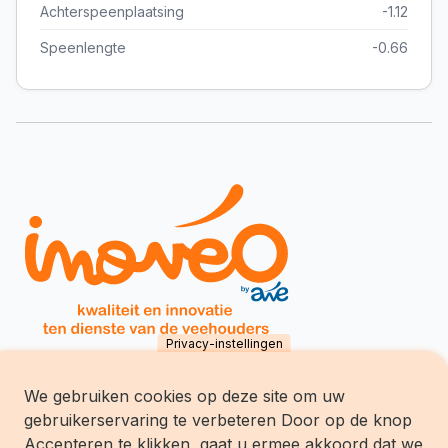
Achterspeenplaatsing
-1.12
Speenlengte
-0.66
Privacy-instellingen
We gebruiken cookies op deze site om uw
Inovéo SCES
gebruikerservaring te verbeteren Door op de knop
chemin du Tersoit 32
B-5590 Ciney
Accepteren te klikken, gaat u ermee akkoord dat we