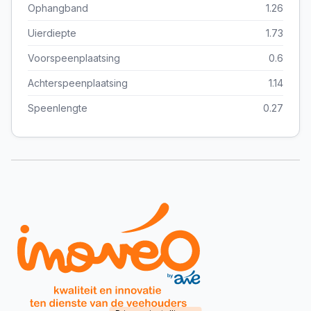
Ophangband
1.26
Uierdiepte
1.73
Voorspeenplaatsing
0.6
Achterspeenplaatsing
1.14
Speenlengte
0.27