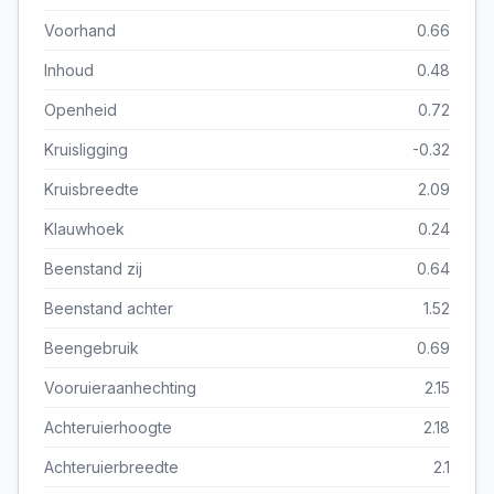
Voorhand
0.66
Inhoud
0.48
Openheid
0.72
Kruisligging
-0.32
Kruisbreedte
2.09
Klauwhoek
0.24
Beenstand zij
0.64
Beenstand achter
1.52
Beengebruik
0.69
Vooruieraanhechting
2.15
Achteruierhoogte
2.18
Achteruierbreedte
2.1