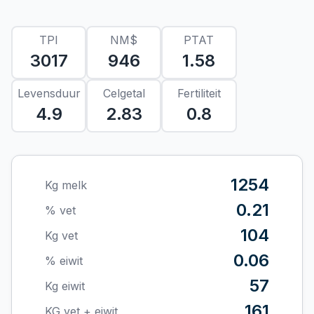
TPI
NM$
PTAT
3017
946
1.58
Levensduur
Celgetal
Fertiliteit
4.9
2.83
0.8
1254
Kg melk
0.21
% vet
104
Kg vet
0.06
% eiwit
57
Kg eiwit
161
KG vet + eiwit