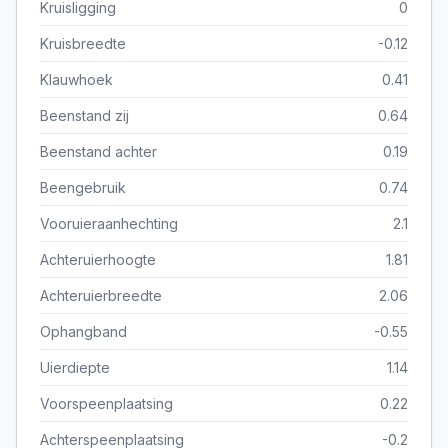
Kruisligging
0
Kruisbreedte
-0.12
Klauwhoek
0.41
Beenstand zij
0.64
Beenstand achter
0.19
Beengebruik
0.74
Vooruieraanhechting
2.1
Achteruierhoogte
1.81
Achteruierbreedte
2.06
Ophangband
-0.55
Uierdiepte
1.14
Voorspeenplaatsing
0.22
Achterspeenplaatsing
-0.2