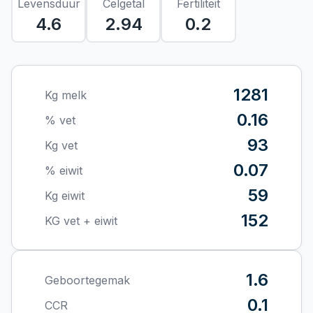
Levensduur
Celgetal
Fertiliteit
4.6
2.94
0.2
1281
Kg melk
0.16
% vet
93
Kg vet
0.07
% eiwit
59
Kg eiwit
152
KG vet + eiwit
1.6
Geboortegemak
0.1
CCR