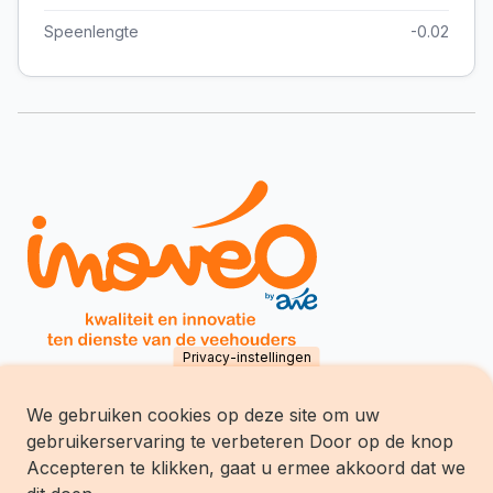
Speenlengte
-0.02
Privacy-instellingen
We gebruiken cookies op deze site om uw
Inovéo SCES
gebruikerservaring te verbeteren Door op de knop
chemin du Tersoit 32
B-5590 Ciney
Accepteren te klikken, gaat u ermee akkoord dat we
Tél.:
+32 (0)83/68.70.70