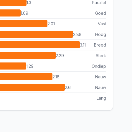
1.3
Parallel
1.09
Goed
2.01
Vast
2.88
Hoog
3.11
Breed
2.29
Sterk
1.29
Ondiep
2.18
Nauw
2.6
Nauw
Lang