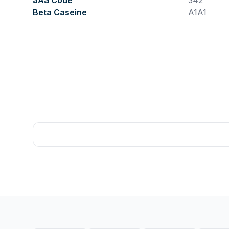
aAa Code
342
Beta Caseine
A1A1