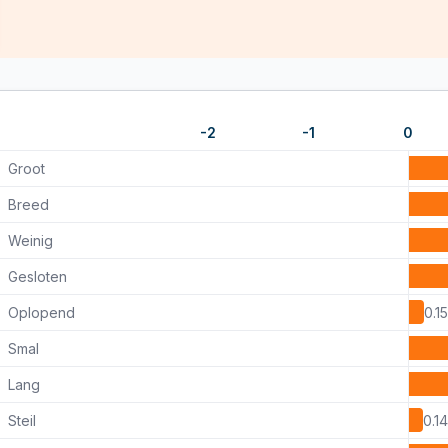
-2
-1
0
Groot
Breed
Weinig
Gesloten
Oplopend
0.15
Smal
Lang
Steil
0.14