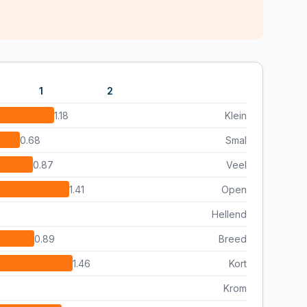
1
2
1.18
Klein
0.68
Smal
0.87
Veel
1.41
Open
Hellend
0.89
Breed
1.46
Kort
Krom