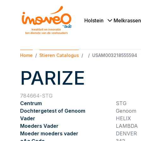
Holstein
Melkrassen
Home
Stieren Catalogus
USAM003218555594
PARIZE
784664
STG
Centrum
STG
Dochtergetest of Genoom
Genoom
Vader
HELIX
Moeders Vader
LAMBDA
Moeder moeders vader
DENVER