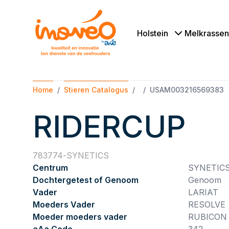
Holstein
Melkrassen
Home
Stieren Catalogus
USAM003216569383
RIDERCUP
783774
SYNETICS
Centrum
SYNETIC
Dochtergetest of Genoom
Genoom
Vader
LARIAT
Moeders Vader
RESOLVE
Moeder moeders vader
RUBICON