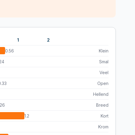
1
2
0.56
Klein
24
Smal
Veel
0.33
Open
Hellend
.26
Breed
1.2
Kort
Krom