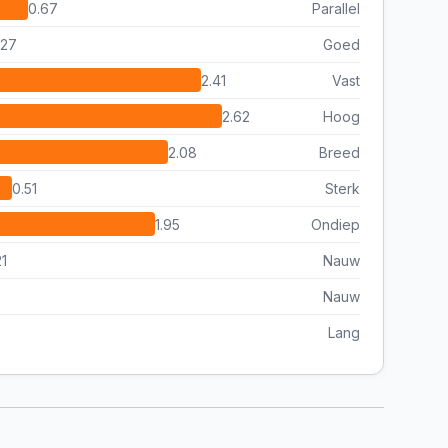
0.67
Parallel
.27
Goed
2.41
Vast
2.62
Hoog
2.08
Breed
0.51
Sterk
1.95
Ondiep
21
Nauw
Nauw
Lang