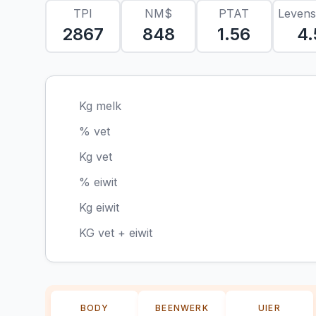
TPI
NM$
PTAT
Leven
2867
848
1.56
4.
Kg melk
% vet
Kg vet
% eiwit
Kg eiwit
KG vet + eiwit
BODY
BEENWERK
UIER