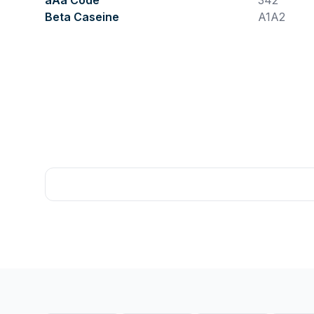
aAa Code
342
Beta Caseine
A1A2