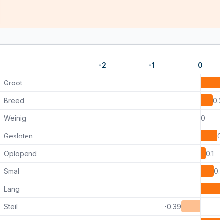
-2
-1
0
Groot
Breed
0.
Weinig
0
Gesloten
Oplopend
0.1
Smal
0
Lang
Steil
-0.39