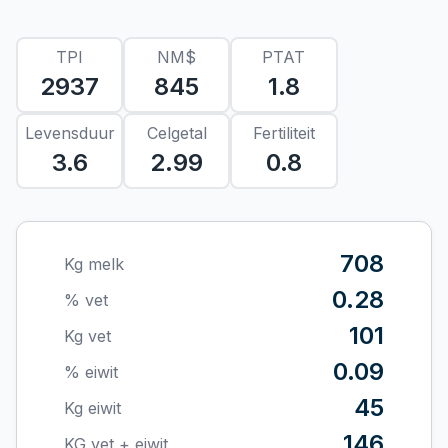
TPI
NM$
PTAT
2937
845
1.8
Levensduur
Celgetal
Fertiliteit
3.6
2.99
0.8
708
Kg melk
0.28
% vet
101
Kg vet
0.09
% eiwit
45
Kg eiwit
146
KG vet + eiwit