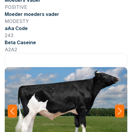
Moeders Vader
POSITIVE
Moeder moeders vader
MODESTY
aAa Code
243
Beta Caseine
A2A2