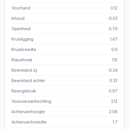
Voorhand
0.12
Inhoud
-0.03
Openheid
0.79
Kruisligging
1.47
Kruisbreedte
0.9
Klauwhoek
1.15
Beenstand zij
-0.34
Beenstand achter
0.32
Beengebruik
0.97
Vooruieraanhechting
3.12
Achteruierhoogte
2.08
Achteruierbreedte
1.7