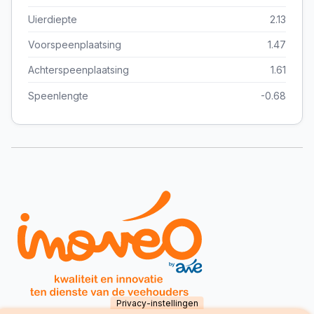
Uierdiepte
2.13
Voorspeenplaatsing
1.47
Achterspeenplaatsing
1.61
Speenlengte
-0.68
Privacy-instellingen