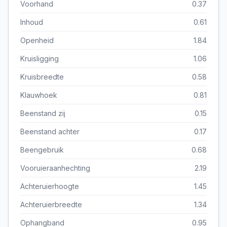
Voorhand
0.37
Inhoud
0.61
Openheid
1.84
Kruisligging
1.06
Kruisbreedte
0.58
Klauwhoek
0.81
Beenstand zij
0.15
Beenstand achter
0.17
Beengebruik
0.68
Vooruieraanhechting
2.19
Achteruierhoogte
1.45
Achteruierbreedte
1.34
Ophangband
0.95