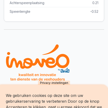
Achterspeenplaatsing
0.21
Speenlengte
-0.52
Privacy-instellingen
We gebruiken cookies op deze site om uw
Inovéo SCES
gebruikerservaring te verbeteren Door op de knop
chemin du Tersoit 32
B-5590 Ciney
Accepteren te klikken, gaat u ermee akkoord dat we