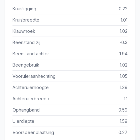
Kruisligging
0.22
Kruisbreedte
1.01
Klauwhoek
1.02
Beenstand zij
-0.3
Beenstand achter
1.94
Beengebruik
1.02
Vooruieraanhechting
1.05
Achteruierhoogte
1.39
Achteruierbreedte
1.1
Ophangband
0.59
Uierdiepte
1.59
Voorspeenplaatsing
0.27