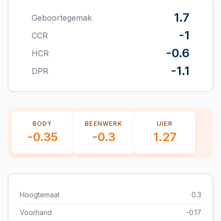
1.7
Geboortegemak
-1
CCR
-0.6
HCR
-1.1
DPR
BODY
BEENWERK
UIER
-0.35
-0.3
1.27
Hoogtemaat
0.3
Voorhand
-0.17