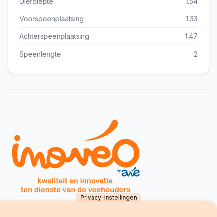
Uierdiepte
1.54
Voorspeenplaatsing
1.33
Achterspeenplaatsing
1.47
Speenlengte
-2
Privacy-instellingen