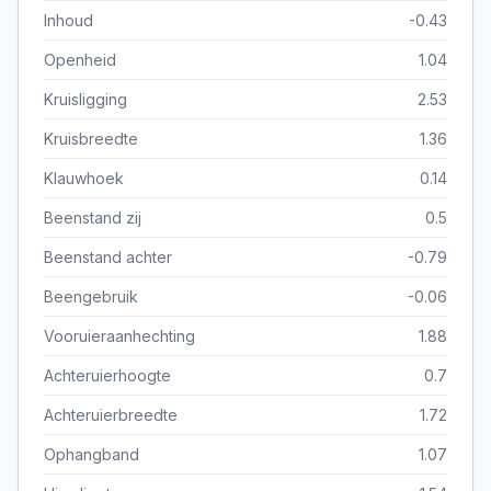
Inhoud
-0.43
Openheid
1.04
Kruisligging
2.53
Kruisbreedte
1.36
Klauwhoek
0.14
Beenstand zij
0.5
Beenstand achter
-0.79
Beengebruik
-0.06
Vooruieraanhechting
1.88
Achteruierhoogte
0.7
Achteruierbreedte
1.72
Ophangband
1.07