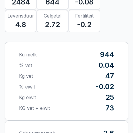
2484
644
-0.08
Levensduur
Celgetal
Fertiliteit
4.8
2.72
-0.2
944
Kg melk
0.04
% vet
47
Kg vet
-0.02
% eiwit
25
Kg eiwit
73
KG vet + eiwit