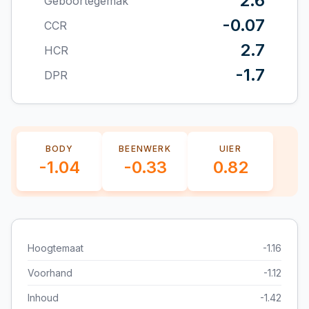
2.6
Geboortegemak
-0.07
CCR
2.7
HCR
-1.7
DPR
BODY
BEENWERK
UIER
-1.04
-0.33
0.82
Hoogtemaat
-1.16
Voorhand
-1.12
Inhoud
-1.42