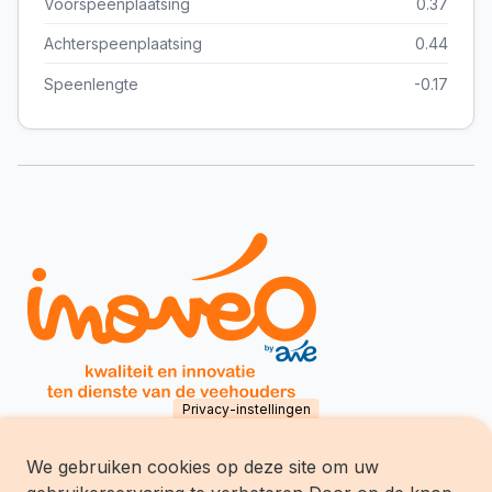
Voorspeenplaatsing
0.37
Achterspeenplaatsing
0.44
Speenlengte
-0.17
Privacy-instellingen
We gebruiken cookies op deze site om uw
Inovéo SCES