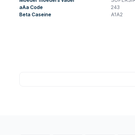
Moeder moeders vader
SUPERSI
aAa Code
243
Beta Caseine
A1A2