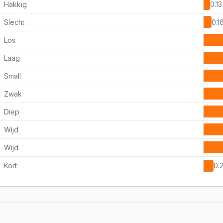
Hakkig
0.13
Slecht
0.1
Los
Laag
Small
Zwak
Diep
Wijd
Wijd
Kort
0.