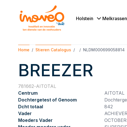
Holstein
Melkrassen
Home
Stieren Catalogus
NLDM000699058814
BREEZER
781662
AITOTAL
Centrum
AITOTAL
Dochtergetest of Genoom
Dochterge
Dcht totaal
842
Vader
ACHIEVE
Moeders Vader
OCTOBER