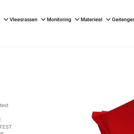
Vleesrassen
Monitoring
Materieel
Geitenge
test
R
FEST