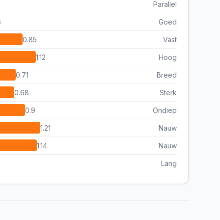
Parallel
6
Goed
0.85
Vast
1.12
Hoog
0.71
Breed
0.68
Sterk
0.9
Ondiep
1.21
Nauw
1.14
Nauw
2
Lang