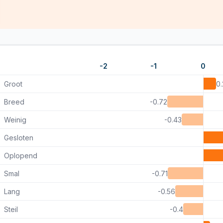
-2
-1
0
Groot
0.
Breed
-0.72
Weinig
-0.43
Gesloten
Oplopend
Smal
-0.71
Lang
-0.56
Steil
-0.4