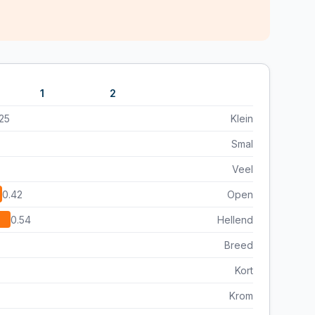
1
2
25
Klein
Smal
Veel
0.42
Open
0.54
Hellend
Breed
Kort
Krom