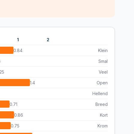
1
2
0.84
Klein
6
Smal
25
Veel
1.4
Open
Hellend
0.71
Breed
0.86
Kort
0.75
Krom