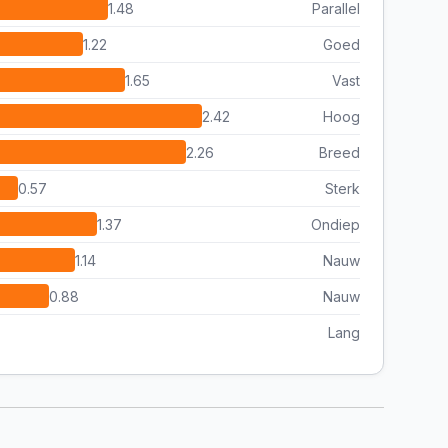
1.48
Parallel
1.22
Goed
1.65
Vast
2.42
Hoog
2.26
Breed
0.57
Sterk
1.37
Ondiep
1.14
Nauw
0.88
Nauw
Lang