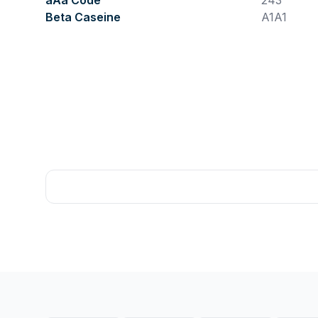
aAa Code
243
Beta Caseine
A1A1