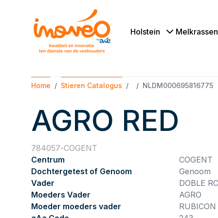
Holstein
Melkrassen
Home
Stieren Catalogus
NLDM000695816775
AGRO RED
784057
COGENT
Centrum
COGENT
Dochtergetest of Genoom
Genoom
Vader
DOBLE R
Moeders Vader
AGRO
Moeder moeders vader
RUBICON