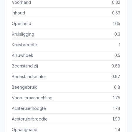
Voorhand
0.32
Inhoud
0.53
Openheid
1.65
Kruisligging
-0.3
Kruisbreedte
1
Klauwhoek
0.5
Beenstand zij
0.68
Beenstand achter
0.97
Beengebruik
0.8
Vooruieraanhechting
1.75
Achteruierhoogte
1.74
Achteruierbreedte
1.99
Ophangband
1.4