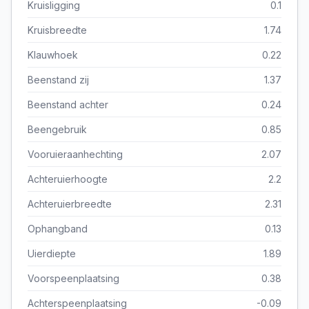
Kruisligging
0.1
Kruisbreedte
1.74
Klauwhoek
0.22
Beenstand zij
1.37
Beenstand achter
0.24
Beengebruik
0.85
Vooruieraanhechting
2.07
Achteruierhoogte
2.2
Achteruierbreedte
2.31
Ophangband
0.13
Uierdiepte
1.89
Voorspeenplaatsing
0.38
Achterspeenplaatsing
-0.09