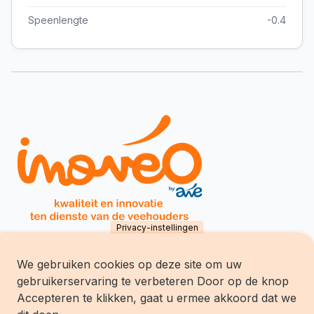
Speenlengte
-0.4
Privacy-instellingen
We gebruiken cookies op deze site om uw
Inovéo SCES
gebruikerservaring te verbeteren Door op de knop
chemin du Tersoit 32
B-5590 Ciney
Accepteren te klikken, gaat u ermee akkoord dat we
Tél.:
+32 (0)83/68.70.70