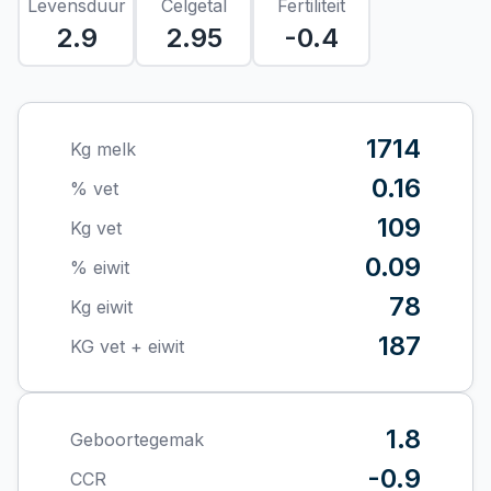
Levensduur
Celgetal
Fertiliteit
2.9
2.95
-0.4
1714
Kg melk
0.16
% vet
109
Kg vet
0.09
% eiwit
78
Kg eiwit
187
KG vet + eiwit
1.8
Geboortegemak
-0.9
CCR