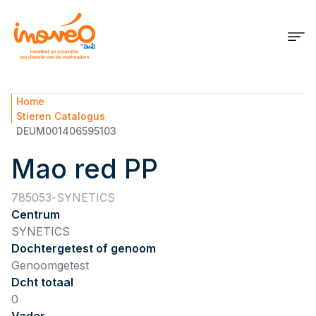
Home
Stieren Catalogus
DEUM001406595103
Mao red PP
785053
SYNETICS
Centrum
SYNETICS
Dochtergetest of genoom
Genoomgetest
Dcht totaal
0