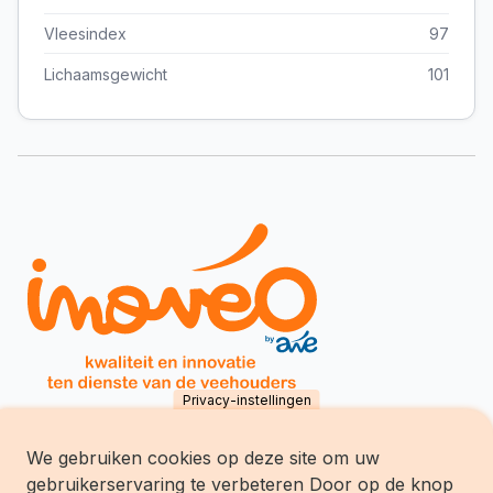
Vleesindex
97
Lichaamsgewicht
101
Privacy-instellingen
We gebruiken cookies op deze site om uw
Inovéo SCES
gebruikerservaring te verbeteren Door op de knop
chemin du Tersoit 32