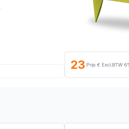
A
23
Prijs € Excl.BTW 