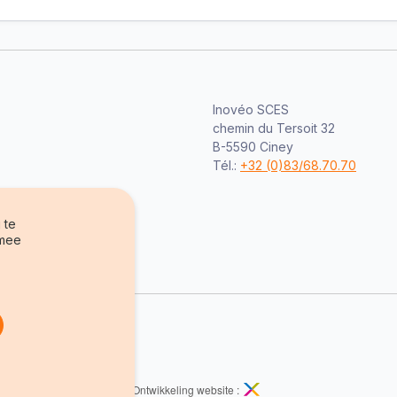
Inovéo SCES
chemin du Tersoit 32
B-5590 Ciney
Tél.:
+32 (0)83/68.70.70
 te
rmee
Ontwikkeling website :