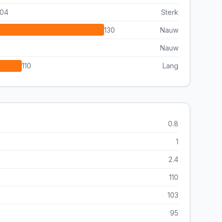
104
Sterk
130
Nauw
Nauw
110
Lang
0.8
1
2.4
110
103
95