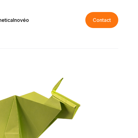
netica
Inovéo
Contact