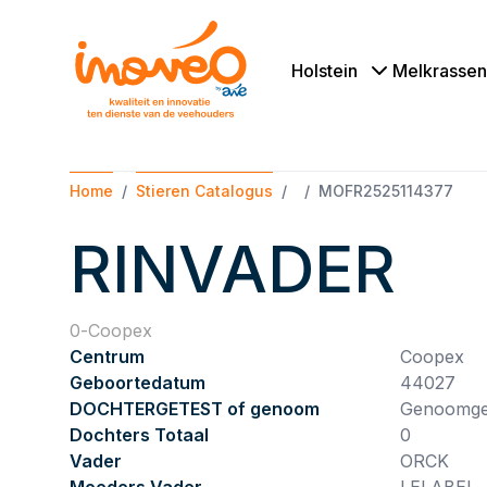
Holstein
Melkrassen
Home
Stieren Catalogus
MOFR2525114377
RINVADER
0
Coopex
Centrum
Coopex
Geboortedatum
44027
DOCHTERGETEST of genoom
Genoomge
Dochters Totaal
0
Vader
ORCK