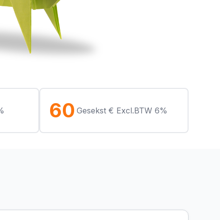
60
6%
Gesekst € Excl.BTW 6%