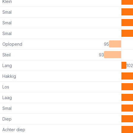
Klein
Smal
Smal
Smal
Oplopend
95
Steil
93
Lang
102
Hakkig
Los
Laag
Smal
Diep
Achter diep