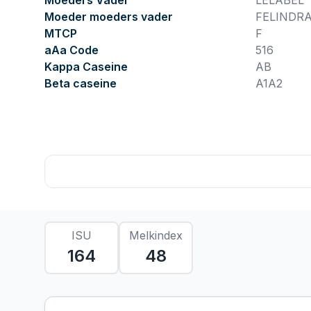
Moeders Vader
LELABEL
Moeder moeders vader
FELINDR
MTCP
F
aAa Code
516
Kappa Caseine
AB
Beta caseine
A1A2
ISU
Melkindex
164
48