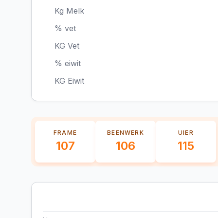
Kg Melk
% vet
KG Vet
% eiwit
KG Eiwit
FRAME
BEENWERK
UIER
107
106
115