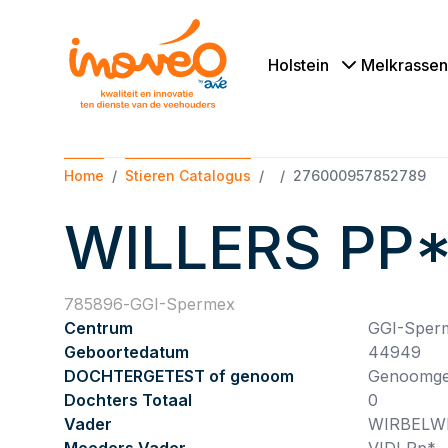
Holstein
Melkrassen
Home
Stieren Catalogus
276000957852789
WILLERS PP
785896
GGI-Spermex
Centrum
GGI-Sper
Geboortedatum
44949
DOCHTERGETEST of genoom
Genoomge
Dochters Totaal
0
Vader
WIRBELW