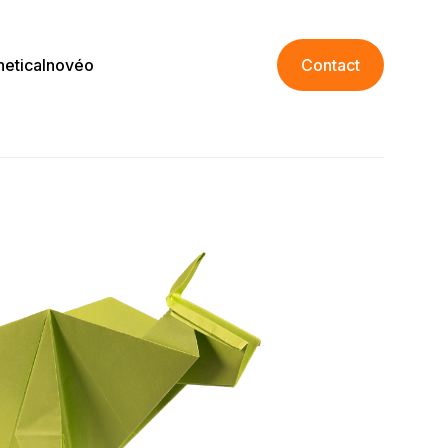
netica
Inovéo
Contact