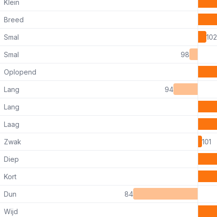
Klein
Breed
Smal
102
Smal
98
Oplopend
Lang
94
Lang
Laag
Zwak
101
Diep
Kort
Dun
84
Wijd