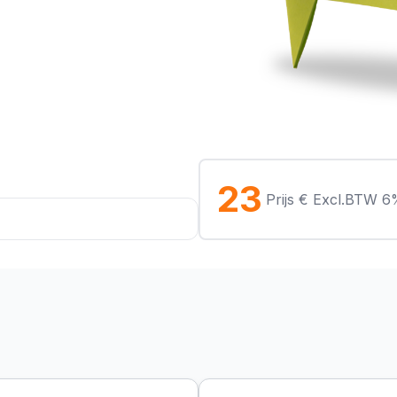
23
Prijs € Excl.BTW 