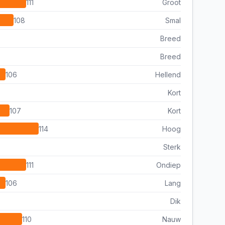
111
Groot
108
Smal
Breed
Breed
106
Hellend
Kort
107
Kort
114
Hoog
Sterk
111
Ondiep
106
Lang
Dik
110
Nauw