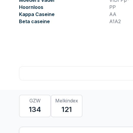
Moeders Vader
VIDI Pp*
Hoornloos
PP
Kappa Caseine
AA
Beta caseine
A1A2
GZW
Melkindex
134
121